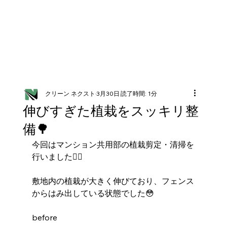
クリーン ネクスト
3月30日
読了時間: 1分
伸びすぎた植栽をスッキリ整
備🌳
今回はマンション共用部の植栽剪定・清掃を
行いました💁‍♀️
敷地内の植栽が大きく伸びており、フェンス
からはみ出している状態でした😳
before