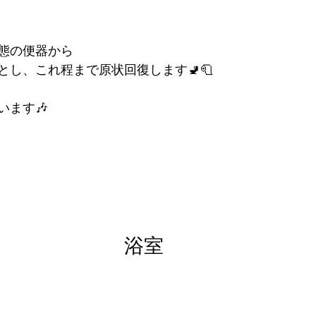
態の便器から
とし、これ程まで原状回復します🚽🧻
います🎶
浴室