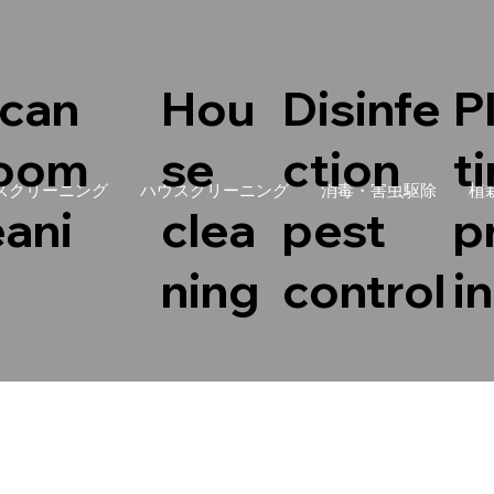
can
Hou
Disinfe
P
room
se
ction
t
スクリーニング
ハウスクリーニング
消毒・害虫駆除
植
eani
clea
pest
p
ning
control
i