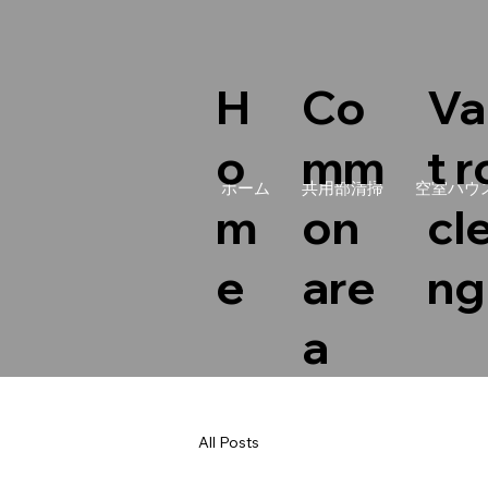
Co
Va
H
mm
t 
o
ホーム
共用部清掃
空室ハウ
on
cl
m
are
ng
e
a
All Posts