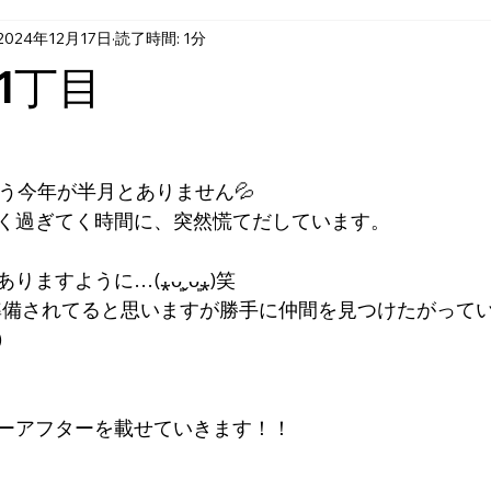
2024年12月17日
読了時間: 1分
1丁目
もう今年が半月とありません💦
く過ぎてく時間に、突然慌てだしています。
ますように…(⁎ᴗ͈ˬᴗ͈⁎)笑
準備されてると思いますが勝手に仲間を見つけたがって
)
ーアフターを載せていきます！！