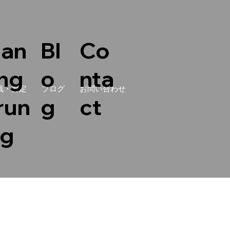
lan
Bl
Co
ing
o
nta
栽・剪定
ブログ
お問い合わせ
run
g
ct
ng