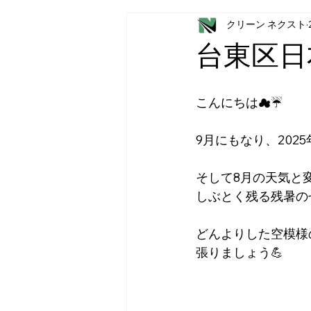
クリーン ネクスト
台東区日
こんにちは☁☔
9月にもなり、20
そして8月の天気と
しぶとく残る残暑の
どんよりした空模様
張りましょう💪