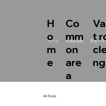
Co
Va
H
mm
t 
o
ホーム
共用部清掃
空室ハウ
on
cl
m
are
ng
e
a
All Posts