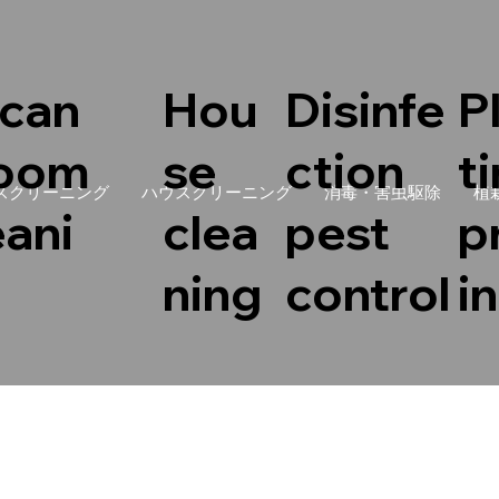
can
Hou
Disinfe
P
room
se
ction
t
スクリーニング
ハウスクリーニング
消毒・害虫駆除
植
eani
clea
pest
p
ning
control
i