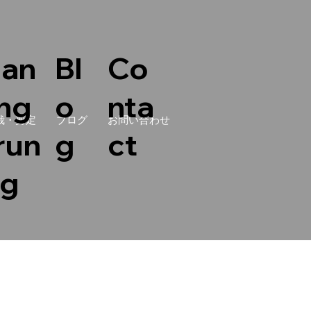
lan
Bl
Co
ing
o
nta
栽・剪定
ブログ
お問い合わせ
run
g
ct
ng