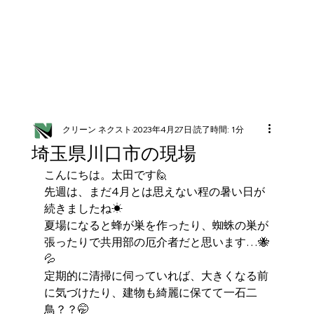
クリーン ネクスト
2023年4月27日
読了時間: 1分
埼玉県川口市の現場
こんにちは。太田です🙋
先週は、まだ4月とは思えない程の暑い日が
続きましたね☀
夏場になると蜂が巣を作ったり、蜘蛛の巣が
張ったりで共用部の厄介者だと思います…🐝
💦
定期的に清掃に伺っていれば、大きくなる前
に気づけたり、建物も綺麗に保てて一石二
鳥？？🤭