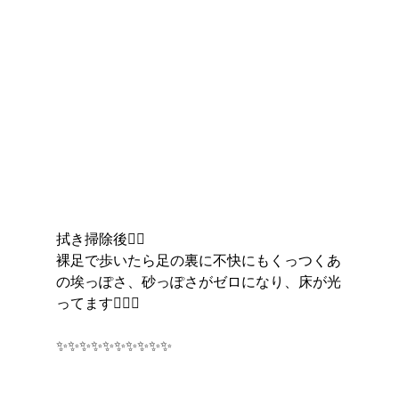
拭き掃除後︎︎👍🏻
裸足で歩いたら足の裏に不快にもくっつくあ
の埃っぽさ、砂っぽさがゼロになり、床が光
ってます🙆🏻‍♀️
✨✨✨✨✨✨✨✨✨✨