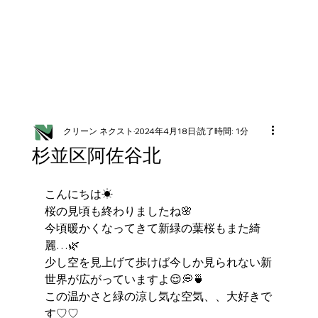
クリーン ネクスト
2024年4月18日
読了時間: 1分
杉並区阿佐谷北
こんにちは☀
桜の見頃も終わりましたね🌸
今頃暖かくなってきて新緑の葉桜もまた綺
麗…🌿
少し空を見上げて歩けば今しか見られない新
世界が広がっていますよ😌💭🍵
この温かさと緑の涼し気な空気、、大好きで
す♡♡