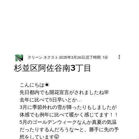
クリーン ネクスト
2025年3月26日
読了時間: 1分
杉並区阿佐谷南3丁目
こんにちは☀
先日都内でも開花宣言がされましたね🌸
去年に比べて5日早いとか…
3月に季節外れの雪が降ったりもしましたが
体感でも例年に比べて暖かく感じてます！！
5月のゴールデンウィークなんか真夏の気温
だったりするんだろうな〜と、勝手に先の予
想をしています🤭