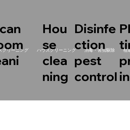
can
Hou
Disinfe
P
room
se
ction
t
スクリーニング
ハウスクリーニング
消毒・害虫駆除
植
eani
clea
pest
p
ning
control
i