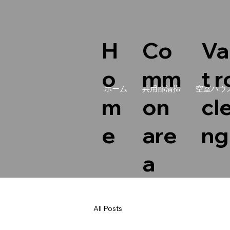
Co
Va
H
mm
t 
o
ホーム
共用部清掃
空室ハウ
on
cl
m
are
ng
e
a
All Posts