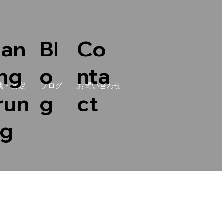
lan
Bl
Co
ing
o
nta
栽・剪定
ブログ
お問い合わせ
run
g
ct
ng