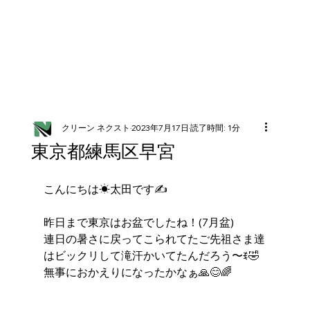
クリーン ネクスト
2023年7月17日
読了時間: 1分
東京都練馬区早宮
こんにちは☀太田です✍️
昨日まで東京はお盆でしたね！(7月盆)
連日の暑さに戻ってこられてたご先祖さま達
はビックリして滝汗かいてたんだろう〜ꉂ🤣
無事におかえりになったかなぁ🙏😊🌈