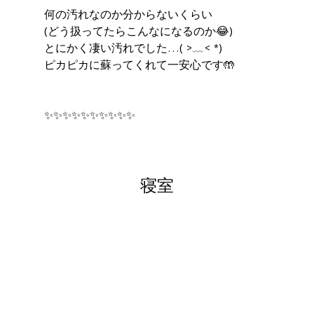
何の汚れなのか分からないくらい
(どう扱ってたらこんなになるのか😂)
とにかく凄い汚れでした…( >﹏< *)
ピカピカに蘇ってくれて一安心です🤲
✨✨✨✨✨✨✨✨✨✨
寝室