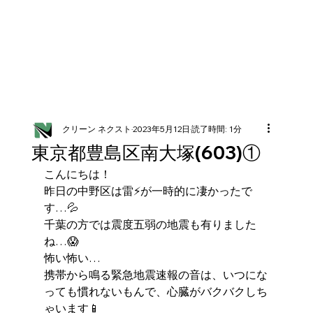
クリーン ネクスト
2023年5月12日
読了時間: 1分
東京都豊島区南大塚(603)①
こんにちは！
昨日の中野区は雷⚡️が一時的に凄かったで
す…💦
千葉の方では震度五弱の地震も有りました
ね…😱
怖い怖い…
携帯から鳴る緊急地震速報の音は、いつにな
っても慣れないもんで、心臓がバクバクしち
ゃいます📱