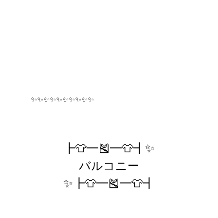
✨✨✨✨✨✨✨✨✨✨
┣👕━🎽━👕┫✨
バルコニー
✨┣👕━🎽━👕┫