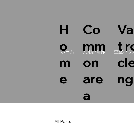
Co
Va
H
mm
t 
o
ホーム
共用部清掃
空室ハウ
on
cl
m
are
ng
e
a
All Posts