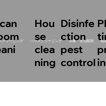
can
Hou
Disinfe
P
room
se
ction
t
スクリーニング
ハウスクリーニング
消毒・害虫駆除
植
eani
clea
pest
p
ning
control
i