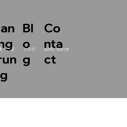
lan
Bl
Co
ing
o
nta
栽・剪定
ブログ
お問い合わせ
run
g
ct
ng